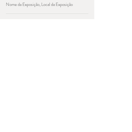
Nome da Exposição, Local da Exposição
ESPAÇO DE AULAS/VENDA
Email:
fernando.aidar@gmail.com
visitas podem ser combinadas por email
ou direct no instagram:
@fernando.aidar